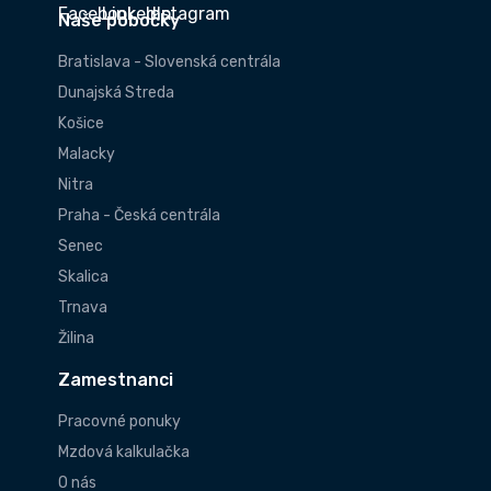
Naše pobočky
Bratislava - Slovenská centrála
Dunajská Streda
Košice
Malacky
Nitra
Praha - Česká centrála
Senec
Skalica
Trnava
Žilina
Zamestnanci
Pracovné ponuky
Mzdová kalkulačka
O nás