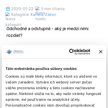
2020-01-22
5 min čítania
Kategórie:
Kariéra
,
Zákon
Odchodné a odstupné - aký je medzi nimi
rozdiel?
2020-01-08
10 min čítania
Táto webstránka používa súbory cookies
Kategórie:
Študenti
,
Dôchodcovia
,
Kariéra
,
Zákon
Cookies sú malé bloky informácií, ktoré sú uložené vo
vašom zariadení. Vytvára ich webový server počas
Aktuálne mzdové veličiny v roku 2020
vášho prezerania stránky a tieto cookies načítavame
spätne. Niektoré slúžia na to, aby naše stránky fungovali
správne, iné používame na analytické účely.
Personalizačné cookies nám dovoľujú prispôsobovať