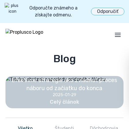
Odporučte známeho a
Odporučiť
získajte odmenu.
Open
Blog
Efektívne stratégie ako zvládnuť proces
náboru od začiatku do konca
2025-01-29
Celý článok
Všetko
Študenti
Dôchodcovia