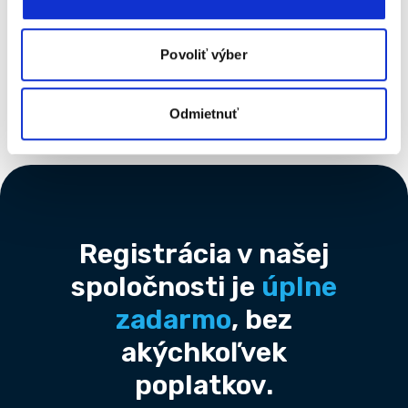
‹
15
›
Povoliť výber
Počet strán 29
Odmietnuť
Footer
Registrácia v našej
spoločnosti je
úplne
zadarmo
, bez
akýchkoľvek
poplatkov.