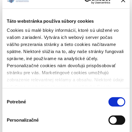
Referencie
Táto webstránka používa súbory cookies
Cookies sú malé bloky informácií, ktoré sú uložené vo
vašom zariadení. Vytvára ich webový server počas
vášho prezerania stránky a tieto cookies načítavame
spätne. Niektoré slúžia na to, aby naše stránky fungovali
správne, iné používame na analytické účely.
Blog
FAQ
Personalizačné cookies nám dovoľujú prispôsobovať
stránku pre vás. Marketingové cookies umožňujú
zobrazenie relevantnej reklamy a obsahu. Niektoré údaje
zdieľame aj s tretími stranami - napríklad s Google.
Veľmi by nám pomohlo, keby sme mohli používať všetky
Výber
tieto cookies a následne vám prinášať lepší zážitok z
Potrebné
súhlasu
Kontakty
používania. Preto vás žiadame o súhlas s ich
používaním.
Zamestnávatelia
Personalizačné
Informácie o používaní súborov cookies