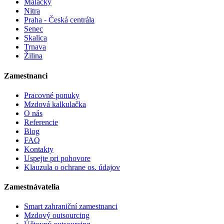
Malacky
Nitra
Praha - Česká centrála
Senec
Skalica
Trnava
Žilina
Zamestnanci
Pracovné ponuky
Mzdová kalkulačka
O nás
Referencie
Blog
FAQ
Kontakty
Uspejte pri pohovore
Klauzula o ochrane os. údajov
Zamestnávatelia
Smart zahraniční zamestnanci
Mzdový outsourcing