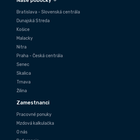
Naše pobočky
Bratislava - Slovenská centrála
Dunajská Streda
Košice
Malacky
Nitra
Praha - Česká centrála
Senec
Skalica
Trnava
Žilina
Zamestnanci
Pracovné ponuky
Mzdová kalkulačka
O nás