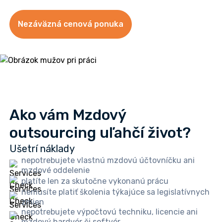
Nezáväzná cenová ponuka
Ako vám Mzdový
outsourcing uľahčí život?
Ušetrí náklady
nepotrebujete vlastnú mzdovú účtovníčku ani
mzdové oddelenie
platíte len za skutočne vykonanú prácu
nemusíte platiť školenia týkajúce sa legislatívnych
zmien
nepotrebujete výpočtovú techniku, licencie ani
mzdový hardvér či softvér