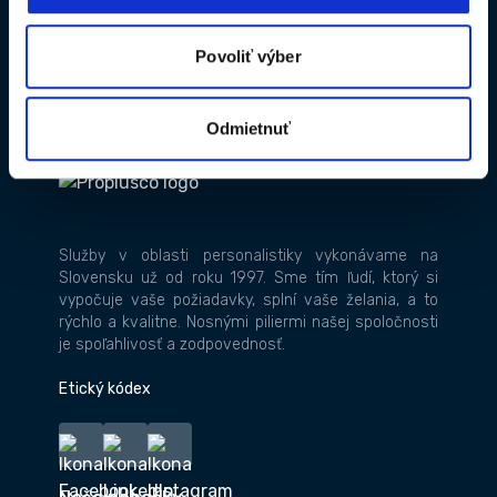
Zaregistrovať sa
Povoliť výber
Odmietnuť
Služby v oblasti personalistiky vykonávame na
Slovensku už od roku 1997. Sme tím ľudí, ktorý si
vypočuje vaše požiadavky, splní vaše želania, a to
rýchlo a kvalitne. Nosnými piliermi našej spoločnosti
je spoľahlivosť a zodpovednosť.
Etický kódex