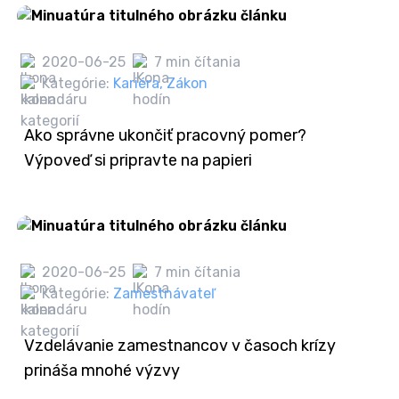
2020-06-25
7 min čítania
Kategórie:
Kariéra
,
Zákon
Ako správne ukončiť pracovný pomer?
Výpoveď si pripravte na papieri
2020-06-25
7 min čítania
Kategórie:
Zamestnávateľ
Vzdelávanie zamestnancov v časoch krízy
prináša mnohé výzvy