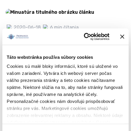
2020-06-18
6 min čítania
Kategórie:
Dôchodcovia
,
Zákon
Práca popri invalidnom dôchodku
Táto webstránka používa súbory cookies
Cookies sú malé bloky informácií, ktoré sú uložené vo
vašom zariadení. Vytvára ich webový server počas
vášho prezerania stránky a tieto cookies načítavame
spätne. Niektoré slúžia na to, aby naše stránky fungovali
2020-06-10
7 min čítania
správne, iné používame na analytické účely.
Kategórie:
Kariéra
Personalizačné cookies nám dovoľujú prispôsobovať
stránku pre vás. Marketingové cookies umožňujú
4-dňový pracovný týždeň - výhody a
zobrazenie relevantnej reklamy a obsahu. Niektoré údaje
nevýhody
zdieľame aj s tretími stranami - napríklad s Google.
Veľmi by nám pomohlo, keby sme mohli používať všetky