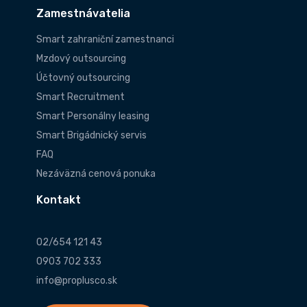
Zamestnávatelia
Smart zahraniční zamestnanci
Mzdový outsourcing
Účtovný outsourcing
Smart Recruitment
Smart Personálny leasing
Smart Brigádnický servis
FAQ
Nezáväzná cenová ponuka
Kontakt
02/654 121 43
0903 702 333
info@proplusco.sk