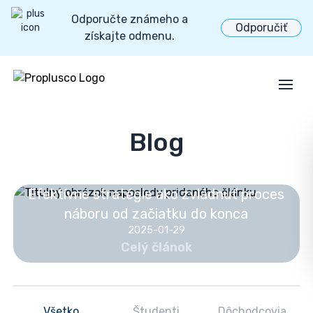
Odporučte známeho a
Odporučiť
získajte odmenu.
Open
Blog
Efektívne stratégie ako zvládnuť proces
náboru od začiatku do konca
2025-01-29
Celý článok
Všetko
Študenti
Dôchodcovia