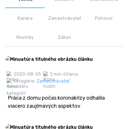
Kariéra
Zamestnávateľ
Pohovor
Novinky
Zákon
2020-08-05
5 min čítania
Kategórie:
Zamestnávateľ
Práca z domu počas koronakrízy odhalila
viacero zaujímavých aspektov