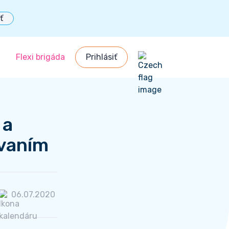
ť
Flexi brigáda
Prihlásiť
ačka
 a
ovaním
06.07.2020