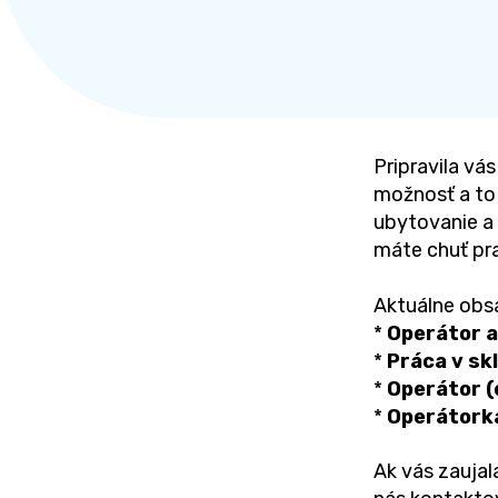
Pripravila v
možnosť a to
ubytovanie a 
máte chuť pr
Aktuálne obs
*
Operátor 
*
Práca v sk
*
Operátor 
*
Operátork
Ak vás zaujala