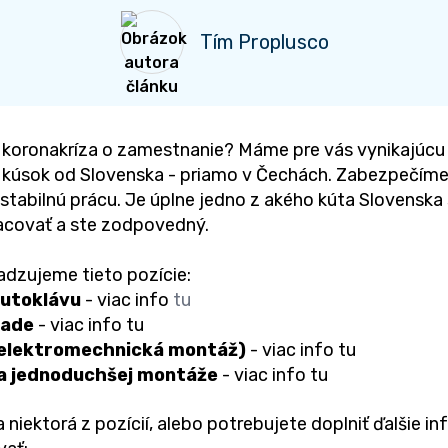
Tím Proplusco
ás koronakríza o zamestnanie? Máme pre vás vynikajúc
 kúsok od Slovenska - priamo v Čechách. Zabezpečím
stabilnú prácu. Je úplne jedno z akého kúta Slovenska s
acovať a ste zodpovedný.
adzujeme tieto pozície:
autoklávu
- viac info
tu
lade
- viac info
tu
(elektromechnická montáž)
- viac info
tu
a jednoduchšej montáže
- viac info
tu
 niektorá z pozícií, alebo potrebujete doplniť ďalšie in