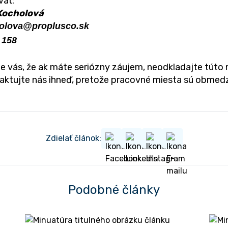
vať:
Kocholová
olova@proplusco.sk
 158
 vás, že ak máte seriózny záujem, neodkladajte túto
aktujte nás ihneď, pretože pracovné miesta sú obmedz
Zdielať článok:
Podobné články