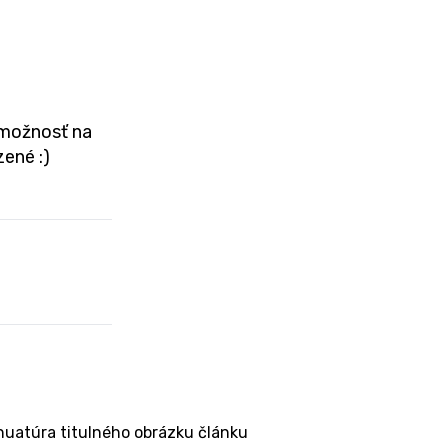
 možnosť na
ené :)