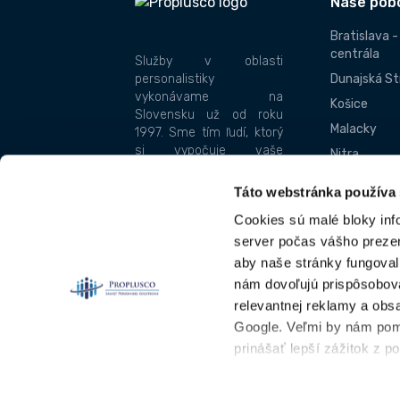
Naše pob
Bratislava 
centrála
Služby v oblasti
personalistiky
Dunajská St
vykonávame na
Košice
Slovensku už od roku
Malacky
1997. Sme tím ľudí, ktorý
si vypočuje vaše
Nitra
požiadavky, splní vaše
Praha - Čes
želania, a to rýchlo a
Táto webstránka používa
kvalitne. Nosnými piliermi
Senec
Cookies sú malé bloky inf
našej spoločnosti je
Skalica
spoľahlivosť a
server počas vášho prezera
Trnava
zodpovednosť.
aby naše stránky fungoval
Žilina
nám dovoľujú prispôsobov
Etický kódex
relevantnej reklamy a obsa
Google. Veľmi by nám pom
prinášať lepší zážitok z p
Informácie o používaní 
Designed & Developed by
Kremsa Digital