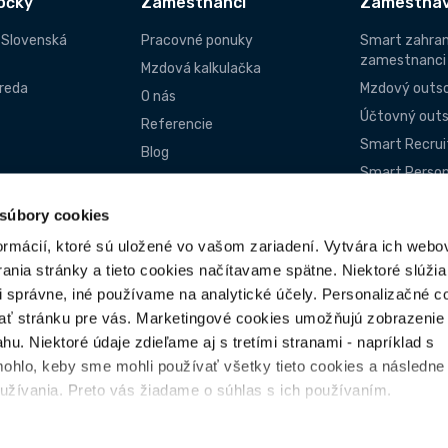
očky
Zamestnanci
Zamestnáv
- Slovenská
Pracovné ponuky
Smart zahran
zamestnanci
Mzdová kalkulačka
reda
Mzdový outso
O nás
Účtovný outs
Referencie
Smart Recru
Blog
Smart Person
FAQ
ká centrála
Smart Brigádn
Kontakty
 súbory cookies
FAQ
Uspejte pri pohovore
ormácií, ktoré sú uložené vo vašom zariadení. Vytvára ich webo
Nezáväzná c
Klauzula o ochrane os.
nia stránky a tieto cookies načítavame spätne. Niektoré slúžia 
ponuka
údajov
i správne, iné používame na analytické účely. Personalizačné c
ať stránku pre vás. Marketingové cookies umožňujú zobrazenie
hu. Niektoré údaje zdieľame aj s tretími stranami - napríklad s
ohlo, keby sme mohli používať všetky tieto cookies a následn
oužívania. Preto vás žiadame o súhlas s ich používaním.
súborov cookies
Ochrana osobných údajov - GDPR © 2023 Všetky práva vyhradené