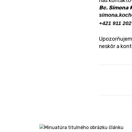
nás kontakto
Bc. Simona 
simona.koch
+421 911 202
Upozorňujeme
neskôr a kont