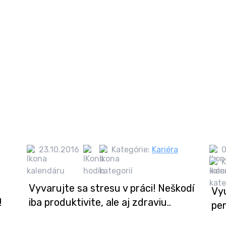
23.10.2016
Kategórie:
Kariéra
0
K
Vyvarujte sa stresu v práci! Neškodí
Vyu
!
iba produktivite, ale aj zdraviu..
pen