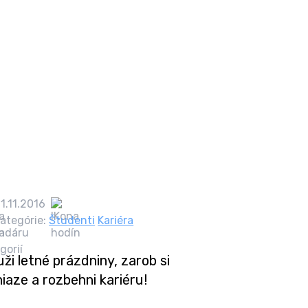
1.11.2016
ategórie:
Študenti
Kariéra
ži letné prázdniny, zarob si
iaze a rozbehni kariéru!