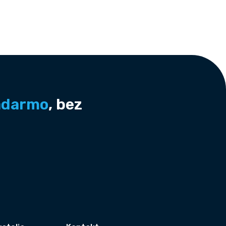
adarmo
, bez