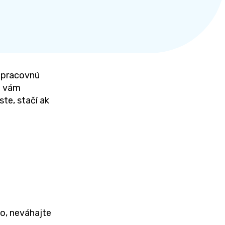
u pracovnú
e vám
te, stačí ak
fo, neváhajte