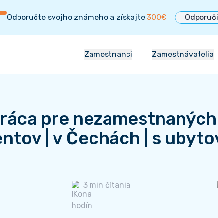
Odporučte svojho známeho a získajte
300€
Odporuči
Zamestnanci
Zamestnávatelia
Pracovné ponuky
Naše služby
Mzdová kalkulačka
Mzdová kalkul
ráca pre nezamestnaných
Referral program
O nás
ntov | v Čechách | s ubyt
O nás
Referencie
Referencie
Blog
Blog
FAQ
3 min čítania
FAQ
Kontakty
Kontakty