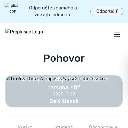
Odporučte známeho a
Odporučiť
získajte odmenu.
Open
Pohovor
Čo si myslia o chybách v životopise
personalisti?
2023-11-22
Celý článok
Všetko
Študenti
Dôchodcovia