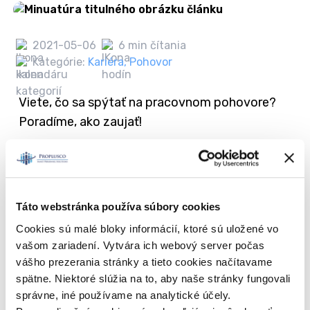
2021-05-06
6 min čítania
Kategórie:
Kariéra
,
Pohovor
Viete, čo sa spýtať na pracovnom pohovore?
Poradíme, ako zaujať!
Táto webstránka používa súbory cookies
2021-07-01
6 min čítania
Kategórie:
Kariéra
,
Pohovor
Cookies sú malé bloky informácií, ktoré sú uložené vo
vašom zariadení. Vytvára ich webový server počas
vášho prezerania stránky a tieto cookies načítavame
5 nepríjemných otázok z pracovných
spätne. Niektoré slúžia na to, aby naše stránky fungovali
pohovorov a ako na ne odpovedať
správne, iné používame na analytické účely.