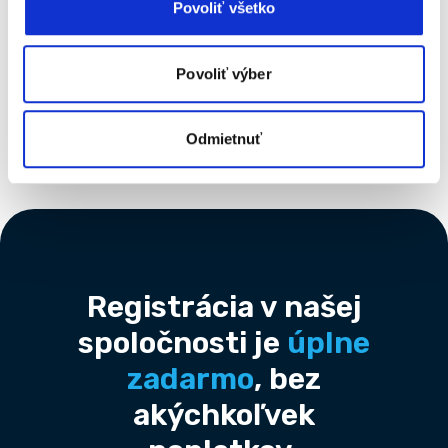
Povoliť všetko
1
›
Povoliť výber
Počet strán 4
Odmietnuť
Footer
Registrácia v našej
spoločnosti je
úplne
zadarmo
, bez
akýchkoľvek