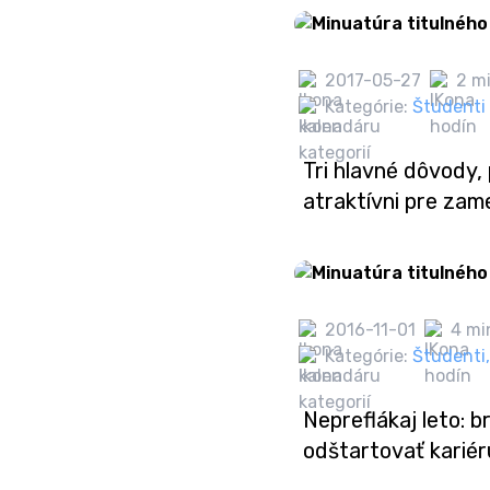
2017-05-27
2 mi
Kategórie:
Študenti
Tri hlavné dôvody, 
atraktívni pre za
2016-11-01
4 mi
Kategórie:
Študenti
,
Nepreflákaj leto: b
odštartovať kariér