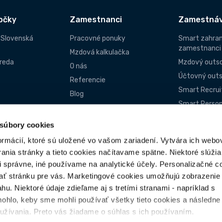
očky
Zamestnanci
Zamestnáv
- Slovenská
Pracovné ponuky
Smart zahran
zamestnanci
Mzdová kalkulačka
reda
Mzdový outso
O nás
Účtovný outs
Referencie
Smart Recru
Blog
Smart Person
FAQ
ká centrála
Smart Brigádn
Kontakty
 súbory cookies
FAQ
Uspejte pri pohovore
ormácií, ktoré sú uložené vo vašom zariadení. Vytvára ich webo
Nezáväzná c
Klauzula o ochrane os.
nia stránky a tieto cookies načítavame spätne. Niektoré slúžia 
ponuka
údajov
i správne, iné používame na analytické účely. Personalizačné c
ať stránku pre vás. Marketingové cookies umožňujú zobrazenie
hu. Niektoré údaje zdieľame aj s tretími stranami - napríklad s
ohlo, keby sme mohli používať všetky tieto cookies a následn
oužívania. Preto vás žiadame o súhlas s ich používaním.