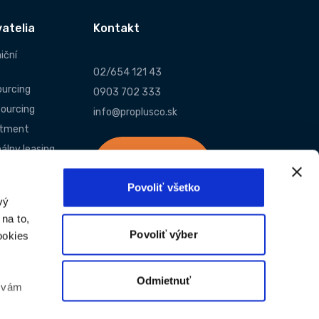
atelia
Kontakt
iční
02/654 121 43
urcing
0903 702 333
ourcing
info@proplusco.sk
itment
álny leasing
Napísať
ický servis
riaditeľovi
Povoliť všetko
vý
enová
na to,
Povoliť výber
ookies
Odmietnuť
e vám