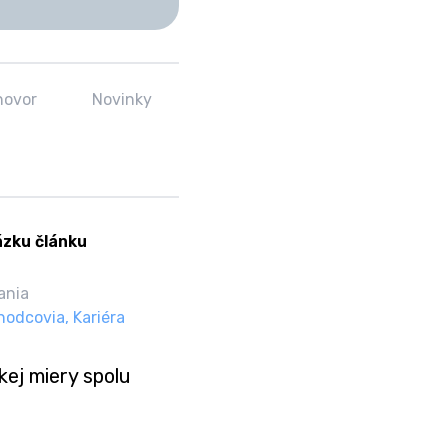
hovor
Novinky
ania
hodcovia
,
Kariéra
kej miery spolu