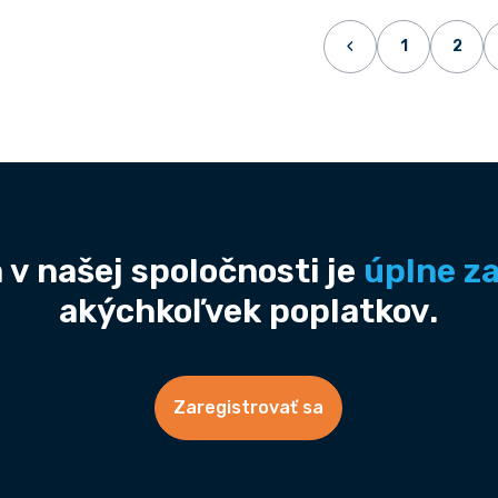
‹
1
2
 v našej spoločnosti je
úplne z
akýchkoľvek poplatkov.
Zaregistrovať sa