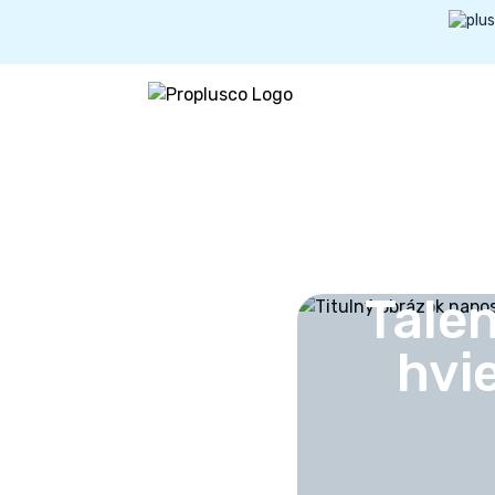
Tale
hvi