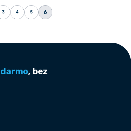
6
3
4
5
adarmo
, bez