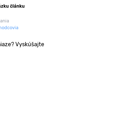
tania
hodcovia
niaze? Vyskúšajte