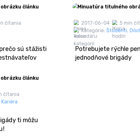
n čítania
2017-06-04
5 min čí
Kategórie:
Študenti
,
Dôc
prečo sú stážisti
Potrebujete rýchle pe
mestnávateľov
jednodňové brigády
n čítania
Kariéra
rigády ti môžu
u!