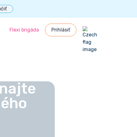
čiť
Flexi brigáda
Prihlásiť
ačka
najte
ného