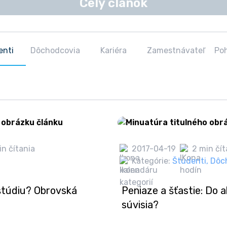
Celý článok
enti
Dôchodcovia
Kariéra
Zamestnávateľ
Po
in čítania
2017-04-19
2 min čít
Kategórie:
Študenti
,
Dôc
štúdiu? Obrovská
Peniaze a šťastie: Do a
súvisia?