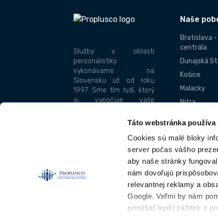
Naše pob
Bratislava 
centrála
Služby v oblasti
personalistiky
Dunajská St
vykonávame na
Košice
Slovensku už od roku
Malacky
1997. Sme tím ľudí, ktorý
si vypočuje vaše
Nitra
požiadavky, splní vaše
Praha - Čes
želania, a to rýchlo a
Táto webstránka používa
kvalitne. Nosnými piliermi
Senec
Cookies sú malé bloky inf
našej spoločnosti je
Skalica
spoľahlivosť a
server počas vášho prezera
Trnava
zodpovednosť.
aby naše stránky fungoval
Žilina
nám dovoľujú prispôsobov
Etický kódex
relevantnej reklamy a obsa
Google. Veľmi by nám pom
prinášať lepší zážitok z p