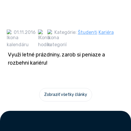
01.11.2016
Kategórie:
Študenti
Kariéra
Využi letné prázdniny, zarob si peniaze a
rozbehni kariéru!
Zobraziť všetky články
Footer