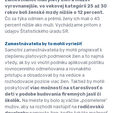
vyrovnanejšie, vo vekovej kategórii 25 až 30
rokov boli ženské mzdy nižšie o 12 percent.
Čo sa týka odmien a prémií, ženy ich mali o 45
percent nižšie ako muži. Vychádzame pritom z
údajov Štatistického úradu SR.
Zamestnávatelia by to mohli vyriešiť
Samotní
zamestnávatelia
by mohli prispievať k
zlepšeniu platových podmienok žien a to najmä
vtedy, ak by vo vnútri podniku aplikovali politiku
rovnocenného odmeňovania a rovnakého
prístupu a obsadzovali by na vedúce a
rozhodovacie pozície viac žien. Taktiež by mohli
poskytovať
viac možností na staroslivosť o
deti v podobe budovania firemných jaslí či
školôk.
Na mieste by bolo aj väčšie „posmelenie“
mužov, aby sa rozhodli nastúpiť na
rodičovskú