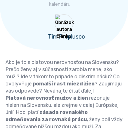
Tím Proplusco
Ako je to s platovou nerovnosťou na Slovensku?
Prečo ženy aj v súčasnosti zarobia menej ako
muži? Ide v takomto prípade o diskrimináciu? Čo
ovplyvňuje
pomalší rast miezd žien
? Zaujímajú
vás odpovede? Neváhajte čítať ďalej!
Platová nerovnosť mužov a žien
rezonuje
nielen na Slovensku, ale zrejme v celej Európskej
únií. Hoci platí
zásada rovnakého
odmeňovania za rovnakú prácu
, ženy boli vždy
odmeňované nižšou mzdou ako muži. Za