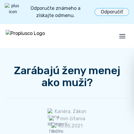
Odporučte známeho a
Odporučiť
získajte odmenu.
Open
Zarábajú ženy menej
ako muži?
Kariéra
,
Zákon
7 min čítania
13.05.2021