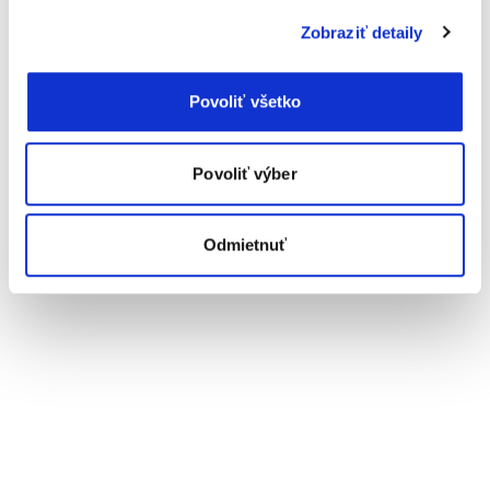
Zobraziť detaily
Podobné články
Povoliť všetko
Povoliť výber
Odmietnuť