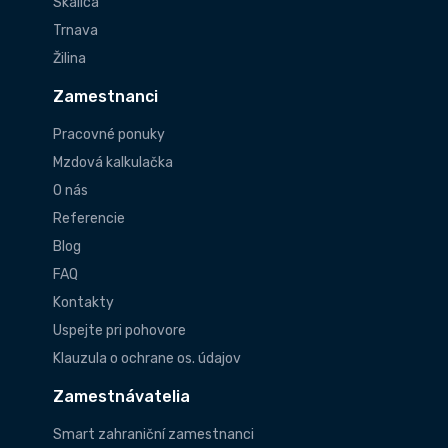
Skalica
Trnava
Žilina
Zamestnanci
Pracovné ponuky
Mzdová kalkulačka
O nás
Referencie
Blog
FAQ
Kontakty
Uspejte pri pohovore
Klauzula o ochrane os. údajov
Zamestnávatelia
Smart zahraniční zamestnanci