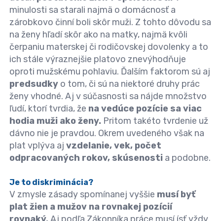
minulosti sa starali najmä o domácnosť a
zárobkovo činní boli skôr muži. Z tohto dôvodu sa
na ženy hľadí skôr ako na matky, najmä kvôli
čerpaniu materskej či rodičovskej dovolenky a to
ich stále výraznejšie platovo znevýhodňuje
oproti mužskému pohlaviu. Ďalším faktorom sú aj
predsudky
o tom, či sú na niektoré druhy prác
ženy vhodné. Aj v súčasnosti sa nájde množstvo
ľudí, ktorí tvrdia, že
na vedúce pozície sa viac
hodia muži ako ženy.
Pritom takéto tvrdenie už
dávno nie je pravdou. Okrem uvedeného však na
plat vplýva aj
vzdelanie, vek, počet
odpracovaných rokov, skúsenosti
a podobne.
Je to diskriminácia?
V zmysle zásady spomínanej vyššie
musí byť
plat žien a mužov na rovnakej pozícií
rovnaký.
Aj podľa Zákonníka práce musí ísť vždy