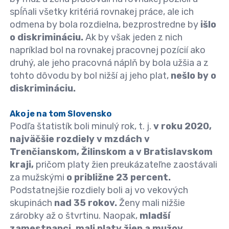
spĺňali všetky kritériá rovnakej práce, ale ich
odmena by bola rozdielna, bezprostredne by
išlo
o diskrimináciu.
Ak by však jeden z nich
napríklad bol na rovnakej pracovnej pozícií ako
druhý, ale jeho pracovná náplň by bola užšia a z
tohto dôvodu by bol nižší aj jeho plat,
nešlo by o
diskrimináciu.
Ako je na tom Slovensko
Podľa štatistík boli minulý rok, t. j.
v roku 2020,
najväčšie rozdiely v
mzdách
v
Trenčianskom, Žilinskom a v Bratislavskom
kraji,
pričom platy žien preukázateľne zaostávali
za mužskými
o približne 23 percent.
Podstatnejšie rozdiely boli aj vo vekových
skupinách
nad 35 rokov.
Ženy mali nižšie
zárobky až o štvrtinu. Naopak,
mladší
zamestnanci, mali platy žien a mužov