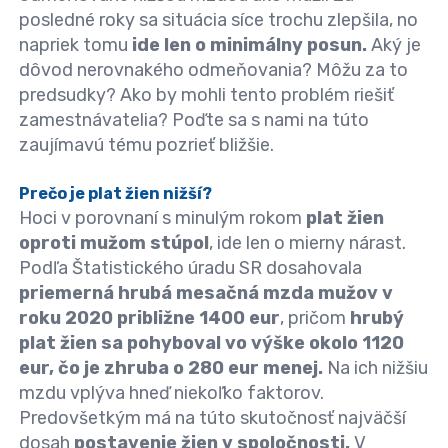
posledné roky sa situácia síce trochu zlepšila, no
napriek tomu
ide len o minimálny posun.
Aký je
dôvod nerovnakého odmeňovania? Môžu za to
predsudky? Ako by mohli tento problém riešiť
zamestnávatelia
? Poďte sa s nami na túto
zaujímavú tému pozrieť bližšie.
Prečo je plat žien nižší?
Hoci v porovnaní s minulým rokom
plat žien
oproti mužom stúpol
, ide len o mierny nárast.
Podľa Štatistického úradu SR dosahovala
priemerná hrubá mesačná mzda mužov v
roku 2020 približne 1400 eur
, pričom
hrubý
plat žien sa pohyboval vo výške okolo 1120
eur, čo je zhruba o 280 eur menej.
Na ich nižšiu
mzdu vplýva hneď niekoľko faktorov.
Predovšetkým má na túto skutočnosť najväčší
dosah
postavenie žien v spoločnosti.
V