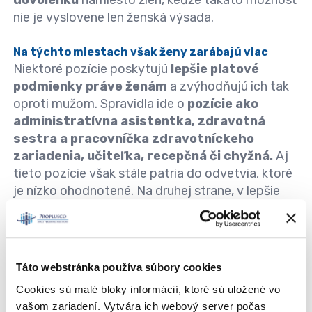
dovolenku
namiesto žien, keďže takáto možnosť
nie je vyslovene len ženská výsada.
Na týchto miestach však ženy zarábajú viac
Niektoré pozície poskytujú
lepšie platové
podmienky práve ženám
a zvýhodňujú ich tak
oproti mužom. Spravidla ide o
pozície ako
administratívna asistentka, zdravotná
sestra a pracovníčka zdravotníckeho
zariadenia, učiteľka, recepčná či chyžná.
Aj
tieto pozície však stále patria do odvetvia, ktoré
je nízko ohodnotené. Na druhej strane, v lepšie
platených zamestnaniach
v oblasti vedy,
technológií či inžinierstva sú skôr
dominantní muži.
Rovnaké platové ohodnotenie nie je len otázkou
Táto webstránka používa súbory cookies
spravodlivosti. Ak by sa mzdy vyrovnali,
posilnila
Cookies sú malé bloky informácií, ktoré sú uložené vo
by sa ekonomika, zvýšili by sa daňové príjmy
vašom zariadení. Vytvára ich webový server počas