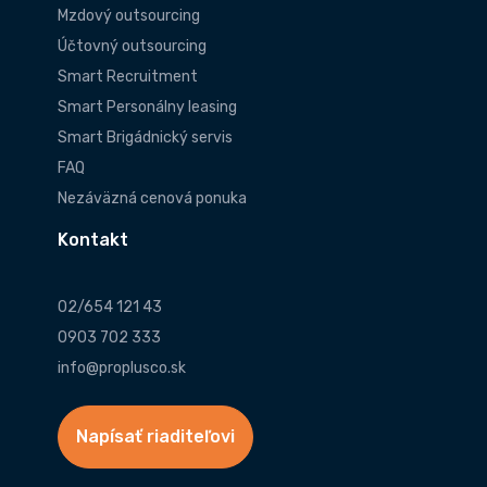
Mzdový outsourcing
Účtovný outsourcing
Smart Recruitment
Smart Personálny leasing
Smart Brigádnický servis
FAQ
Nezáväzná cenová ponuka
Kontakt
02/654 121 43
0903 702 333
info@proplusco.sk
Napísať riaditeľovi