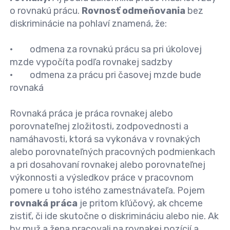
o rovnakú prácu.
Rovnosť
odmeňovania
bez
diskriminácie na pohlaví znamená, že:
• odmena za rovnakú prácu sa pri úkolovej
mzde vypočíta podľa rovnakej sadzby
• odmena za prácu pri časovej mzde bude
rovnaká
Rovnaká
práca
je práca rovnakej alebo
porovnateľnej zložitosti, zodpovednosti a
namáhavosti, ktorá sa vykonáva v rovnakých
alebo porovnateľných pracovných podmienkach
a pri dosahovaní rovnakej alebo porovnateľnej
výkonnosti a výsledkov práce v pracovnom
pomere u toho istého zamestnávateľa. Pojem
rovnaká práca
je pritom kľúčový, ak chceme
zistiť, či ide skutočne o diskrimináciu alebo nie. Ak
by muž a žena pracovali na rovnakej pozícií a