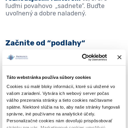
ľuďmi povahovo „sadnete“. Buďte
uvoľnený a dobre naladený.
Začnite od “podlahy“
Nehovoríme, že musíte vziať prácu v
McDonalds (aj keď, vraj, mnohí úspešní
ľudia to spravili a teraz sú za to vďační),
Táto webstránka používa súbory cookies
ale
nezahadzujte hneď prácu tipu
Cookies sú malé bloky informácií, ktoré sú uložené vo
“
skladník
“
či
“
recepčná
“
. V prípade
vašom zariadení. Vytvára ich webový server počas
nižšej kvalifikácie sa pokúste postupne
vášho prezerania stránky a tieto cookies načítavame
vypracovať k tým vyšším pozíciám,
spätne. Niektoré slúžia na to, aby naše stránky fungovali
ktoré by ste chceli dosiahnuť.
Každá
správne, iné používame na analytické účely.
práca šľachtí
a napríklad taká
Personalizačné cookies nám dovoľujú prispôsobovať
čašníčka by určite vedela čo-to
stránku pre vás. Marketingové cookies umožňujú