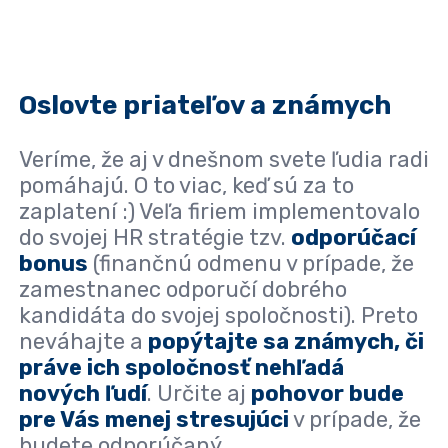
Oslovte priateľov a známych
Veríme, že aj v dnešnom svete ľudia radi
pomáhajú. O to viac, keď sú za to
zaplatení :) Veľa firiem implementovalo
do svojej HR stratégie tzv.
odporúčací
bonus
(finančnú odmenu v prípade, že
zamestnanec odporučí dobrého
kandidáta do svojej spoločnosti). Preto
neváhajte a
popýtajte sa známych, či
práve ich spoločnosť nehľadá
nových ľudí
. Určite aj
pohovor bude
pre Vás menej stresujúci
v prípade, že
budete odporúčaný.