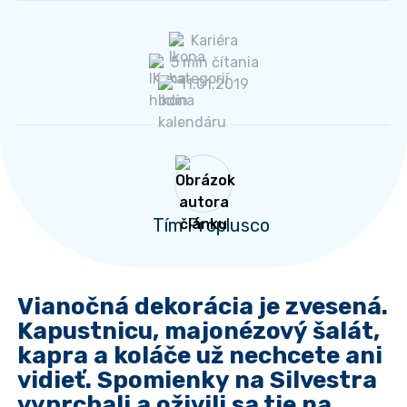
Kariéra
5 min čítania
11.01.2019
Tím Proplusco
Vianočná dekorácia je zvesená.
Kapustnicu, majonézový šalát,
kapra a koláče už nechcete ani
vidieť. Spomienky na Silvestra
vyprchali a oživili sa tie na