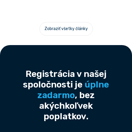
Zobraziť všetky články
Footer
Registrácia v našej
spoločnosti je
úplne
zadarmo
, bez
akýchkoľvek
poplatkov.