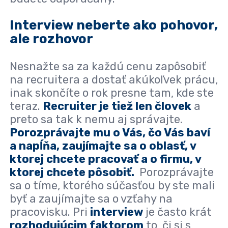
Interview neberte ako pohovor,
ale rozhovor
Nesnažte sa za každú cenu zapôsobiť
na recruitera a dostať akúkoľvek prácu,
inak skončíte o rok presne tam, kde ste
teraz.
Recruiter je tiež len človek
a
preto sa tak k nemu aj správajte.
Porozprávajte mu o Vás, čo Vás baví
a napĺňa, zaujímajte sa o oblasť, v
ktorej chcete pracovať a o firmu, v
ktorej chcete pôsobiť.
Porozprávajte
sa o tíme, ktorého súčasťou by ste mali
byť a zaujímajte sa o vzťahy na
pracovisku. Pri
interview
je často krát
rozhodujúcim faktorom
to, či si s