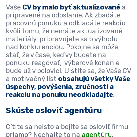
Vaše
CV by malo byť aktualizované
a
pripravené na odoslanie. Ak zbadáte
pracovnú ponuku a odkladáte reakciu
kvôli tomu, že nemáte aktualizované
materiály, pripravujete sa o výhodu
nad konkurenciou. Pokojne sa môže
stať, že v čase, keď vy budete na
ponuku reagovať, výberové konanie
bude už v polovici. Uistite sa, že Vaše CV
a motivačný list
obsahujú všetky Vaše
úspechy, povýšenia, zručnosti a
reakciu na ponuku neodkladajte
.
Skúste osloviť agentúru
Cítite sa neisto a bojíte sa osloviť firmu
priamo? Nechajte to na
agentúru
.