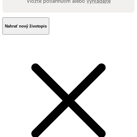
Vložte potiahnutím alebo
vyhľadajte
Nahrať nový životopis