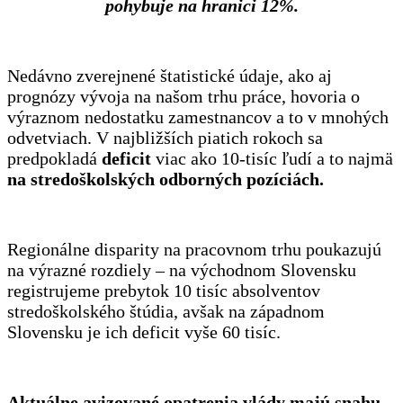
pohybuje na hranici 12%.
Nedávno zverejnené štatistické údaje, ako aj
prognózy vývoja na našom trhu práce, hovoria o
výraznom nedostatku zamestnancov a to v mnohých
odvetviach. V najbližších piatich rokoch sa
predpokladá
deficit
viac ako 10-tisíc ľudí a to najmä
na stredoškolských odborných pozíciách.
Regionálne disparity na pracovnom trhu poukazujú
na výrazné rozdiely – na východnom Slovensku
registrujeme prebytok 10 tisíc absolventov
stredoškolského štúdia, avšak na západnom
Slovensku je ich deficit vyše 60 tisíc.
Aktuálne avizované opatrenia vlády majú snahu