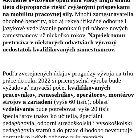
tieto disproporcie riešiť zvýšenými príspevkami
na mobilitu pracovnej sily.
Mnohí zamestnávatelia
obdobné benefity, ako aj rekvalifikačné odborné i
jazykové vzdelávanie ponúkajú pri nábore nových
zamestnancov už niekoľko rokov.
Napriek tomu
pretrváva v niektorých odvetviach výrazný
nedostatok kvalifikovaných zamestnancov.
Podľa zverejnených údajov prognózy vývoja na trhu
práce do roku 2022 si priemyselná výroba bude
vyžadovať najväčší počet
kvalifikovaných
pracovníkov, remeselníkov, operátorov, montérov
strojov a zariadení
(vyše 60 tisíc), oblasť
vzdelávania
bude potrebovať vyše 20 tisíc
špecialistov (nakoľko učitelia, špeciálni
pedagógovia, odborní stredoškolskí i vysokoškolskí
pedagógovia starnú a do praxe dlhodobo nevstupuje
dostatok mladých odborne pripravených