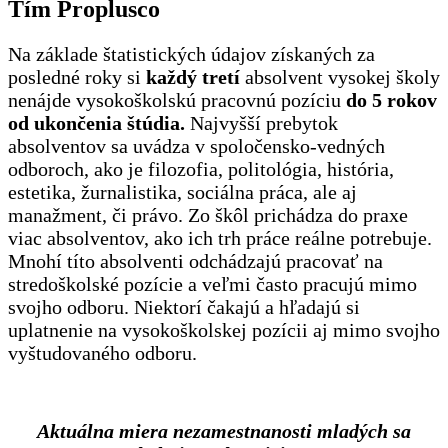
Tím Proplusco
Na základe štatistických údajov získaných za
posledné roky si
každý tretí
absolvent vysokej školy
nenájde vysokoškolskú pracovnú pozíciu
do 5 rokov
od ukončenia štúdia.
Najvyšší prebytok
absolventov sa uvádza v spoločensko-vedných
odboroch, ako je filozofia, politológia, história,
estetika, žurnalistika, sociálna práca, ale aj
manažment, či právo. Zo škôl prichádza do praxe
viac absolventov, ako ich trh práce reálne potrebuje.
Mnohí títo absolventi odchádzajú pracovať na
stredoškolské pozície a veľmi často pracujú mimo
svojho odboru. Niektorí čakajú a hľadajú si
uplatnenie na vysokoškolskej pozícii aj mimo svojho
vyštudovaného odboru.
Aktuálna miera nezamestnanosti mladých sa