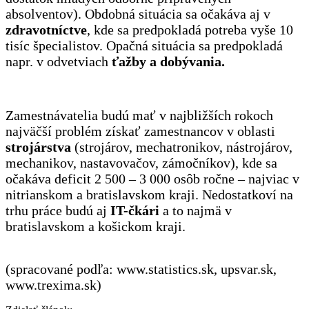
absolventov). Obdobná situácia sa očakáva aj v
zdravotníctve
, kde sa predpokladá potreba vyše 10
tisíc špecialistov. Opačná situácia sa predpokladá
napr. v odvetviach
ťažby a dobývania.
Zamestnávatelia budú mať v najbližších rokoch
najväčší problém získať zamestnancov v oblasti
strojárstva
(strojárov, mechatronikov, nástrojárov,
mechanikov, nastavovačov, zámočníkov), kde sa
očakáva deficit 2 500 – 3 000 osôb ročne – najviac v
nitrianskom a bratislavskom kraji. Nedostatkoví na
trhu práce budú aj
IT-čkári
a to najmä v
bratislavskom a košickom kraji.
(spracované podľa: www.statistics.sk, upsvar.sk,
www.trexima.sk)