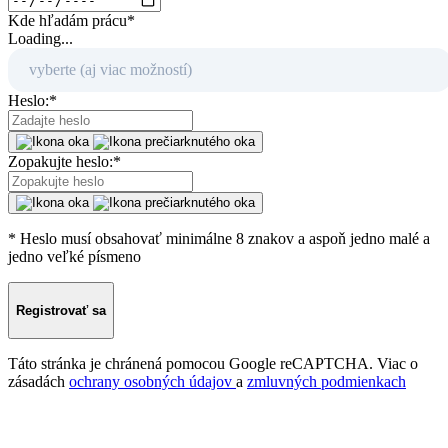
Kde hľadám prácu
*
Loading...
vyberte (aj viac možností)
Heslo:
*
Zopakujte heslo:
*
* Heslo musí obsahovať minimálne 8 znakov a aspoň jedno malé a
jedno veľké písmeno
Registrovať sa
Táto stránka je chránená pomocou Google reCAPTCHA. Viac o
zásadách
ochrany osobných údajov
a
zmluvných podmienkach