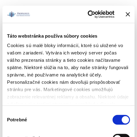
Táto webstránka používa súbory cookies
Cookies sú malé bloky informácií, ktoré sú uložené vo
vašom zariadení. Vytvára ich webový server počas
vášho prezerania stránky a tieto cookies načítavame
spätne. Niektoré slúžia na to, aby naše stránky fungovali
správne, iné používame na analytické účely.
Personalizačné cookies nám dovoľujú prispôsobovať
stránku pre vás. Marketingové cookies umožňujú
zobrazenie relevantnej reklamy a obsahu. Niektoré údaje
zdieľame aj s tretími stranami - napríklad s Google.
Veľmi by nám pomohlo, keby sme mohli používať všetky
Výber
Naše služby
tieto cookies a následne vám prinášať lepší zážitok z
Potrebné
súhlasu
používania. Preto vás žiadame o súhlas s ich
používaním.