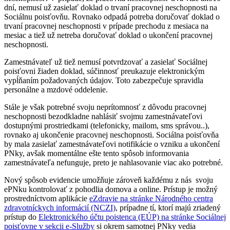
dní, nemusí už zasielať doklad o trvaní pracovnej neschopnosti na
Sociálnu poisťovňu. Rovnako odpadá potreba doručovať doklad o
trvaní pracovnej neschopnosti v prípade prechodu z mesiaca na
mesiac a tiež už netreba doručovať doklad o ukončení pracovnej
neschopnosti.
Zamestnávateľ už tiež nemusí potvrdzovať a zasielať Sociálnej
poisťovni žiaden doklad, súčinnosť preukazuje elektronickým
vypĺňaním požadovaných údajov. Toto zabezpečuje spravidla
personálne a mzdové oddelenie.
Stále je však potrebné svoju neprítomnosť z dôvodu pracovnej
neschopnosti bezodkladne nahlásiť svojmu zamestnávateľovi
dostupnými prostriedkami (telefonicky, mailom, sms správou..),
rovnako aj ukončenie pracovnej neschopnosti. Sociálna poisťovňa
by mala zasielať zamestnávateľovi notifikácie o vzniku a ukončení
PNky, avšak momentálne ešte tento spôsob informovania
zamestnávateľa nefunguje, preto je nahlasovanie viac ako potrebné.
Nový spôsob evidencie umožňuje zároveň každému z nás svoju
ePNku kontrolovať z pohodlia domova a online. Prístup je možný
prostredníctvom aplikácie
eZdravie na stránke Národného centra
zdravotníckych informácií (NCZI)
, prípadne tí, ktorí majú zriadený
prístup do
Elektronického účtu poistenca (EÚP) na stránke Sociálnej
poisťovne v sekcii e-Služby
si okrem samotnej PNky vedia