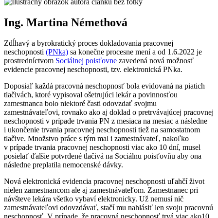
Ing. Martina Némethová
Zdĺhavý a byrokratický proces dokladovania pracovnej
neschopnosti
(PNka)
sa konečne procesne mení a od 1.6.2022 je
prostredníctvom
Sociálnej poisťovne
zavedená nová možnosť
evidencie pracovnej neschopnosti, tzv. elektronická PNka.
Doposiaľ každá pracovná neschopnosť bola evidovaná na piatich
tlačivách, ktoré vypisoval ošetrujúci lekár a povinnosťou
zamestnanca bolo niektoré časti odovzdať svojmu
zamestnávateľovi, rovnako ako aj doklad o pretrvávajúcej pracovnej
neschopnosti v prípade trvania PN z mesiaca na mesiac a následne
i ukončenie trvania pracovnej neschopnosti tiež na samostatnom
tlačive. Množstvo práce s tým mal i zamestnávateľ, nakoľko
v prípade trvania pracovnej neschopnosti viac ako 10 dní, musel
posielať ďalšie potvrdené tlačivá na Sociálnu poisťovňu aby ona
následne preplatila nemocenské dávky.
Nová elektronická evidencia pracovnej neschopnosti uľahčí život
nielen zamestnancom ale aj zamestnávateľom. Zamestnanec pri
návšteve lekára všetko vybaví elektronicky. Už nemusí nič
zamestnávateľovi odovzdávať, stačí mu nahlásiť len svoju pracovnú
neschopnosť. V prípade, že pracovná neschopnosť trvá viac ako10