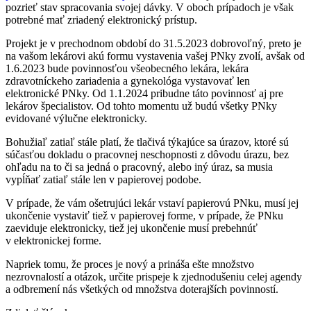
pozrieť stav spracovania svojej dávky. V oboch prípadoch je však
potrebné mať zriadený elektronický prístup.
Projekt je v prechodnom období do 31.5.2023 dobrovoľný, preto je
na vašom lekárovi akú formu vystavenia vašej PNky zvolí, avšak od
1.6.2023 bude povinnosťou všeobecného lekára, lekára
zdravotníckeho zariadenia a gynekológa vystavovať len
elektronické PNky. Od 1.1.2024 pribudne táto povinnosť aj pre
lekárov špecialistov. Od tohto momentu už budú všetky PNky
evidované výlučne elektronicky.
Bohužiaľ zatiaľ stále platí, že tlačivá týkajúce sa úrazov, ktoré sú
súčasťou dokladu o pracovnej neschopnosti z dôvodu úrazu, bez
ohľadu na to či sa jedná o pracovný, alebo iný úraz, sa musia
vypĺňať zatiaľ stále len v papierovej podobe.
V prípade, že vám ošetrujúci lekár vstaví papierovú PNku, musí jej
ukončenie vystaviť tiež v papierovej forme, v prípade, že PNku
zaeviduje elektronicky, tiež jej ukončenie musí prebehnúť
v elektronickej forme.
Napriek tomu, že proces je nový a prináša ešte množstvo
nezrovnalostí a otázok, určite prispeje k zjednodušeniu celej agendy
a odbremení nás všetkých od množstva doterajších povinností.