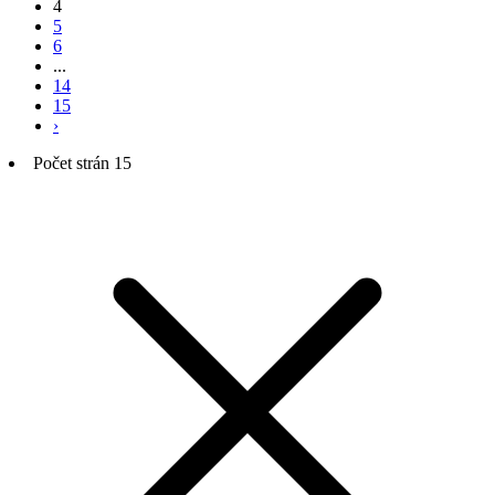
4
5
6
...
14
15
›
Počet strán 15