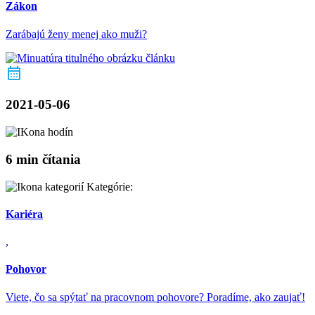
Zákon
Zarábajú ženy menej ako muži?
2021-05-06
6 min čítania
Kategórie:
Kariéra
,
Pohovor
Viete, čo sa spýtať na pracovnom pohovore? Poradíme, ako zaujať!