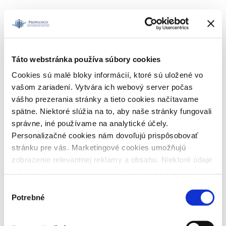
Táto webstránka používa súbory cookies
Cookies sú malé bloky informácií, ktoré sú uložené vo
vašom zariadení. Vytvára ich webový server počas
vášho prezerania stránky a tieto cookies načítavame
spätne. Niektoré slúžia na to, aby naše stránky fungovali
správne, iné používame na analytické účely.
Personalizačné cookies nám dovoľujú prispôsobovať
stránku pre vás. Marketingové cookies umožňujú
zobrazenie relevantnej reklamy a obsahu. Niektoré údaje
zdieľame aj s tretími stranami - napríklad s Google.
Veľmi by nám pomohlo, keby sme mohli používať všetky
Výber
tieto cookies a následne vám prinášať lepší zážitok z
Potrebné
súhlasu
Naše služby
používania. Preto vás žiadame o súhlas s ich
používaním.